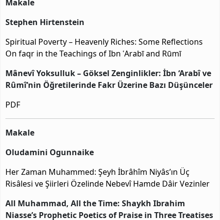
Makale
Stephen Hirtenstein
Spiritual Poverty – Heavenly Riches: Some Reflections
On faqr in the Teachings of Ibn ʿArabī and Rūmī
Mânevî Yoksulluk – Göksel Zenginlikler: İbn ‘Arabî ve
Rûmî’nin Öğretilerinde Fakr Üzerine Bazı Düşünceler
PDF
Makale
Oludamini Ogunnaike
Her Zaman Muhammed: Şeyh İbrâhîm Niyâs’ın Üç
Risâlesi ve Şiirleri Özelinde Nebevî Hamde Dâir Vezinler
All Muhammad, All the Time: Shaykh Ibrahim
Niasse’s Prophetic Poetics of Praise in Three Treatises