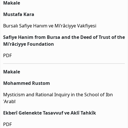
Makale
Mustafa Kara
Bursalı Safiye Hanım ve Mi’râciyye Vakfiyesi
Safiye Hanim from Bursa and the Deed of Trust of the
Mi’rāciyye Foundation
PDF
Makale
Mohammed Rustom
Mysticism and Rational Inquiry in the School of Ibn
ʿArabī
Ekberî Gelenekte Tasavvuf ve Aklî Tahkîk
PDF