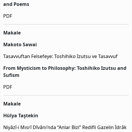
and Poems
PDF
Makale
Makoto Sawai
Tasavvuftan Felsefeye: Toshihiko Izutsu ve Tasavvuf
From Mysticism to Philosophy: Toshihiko Izutsu and
Sufism
PDF
Makale
Hülya Taştekin
Niyâzî-i Mısrî Dîvânı’nda “Anlar Bizi” Redifli Gazelin İdrâk