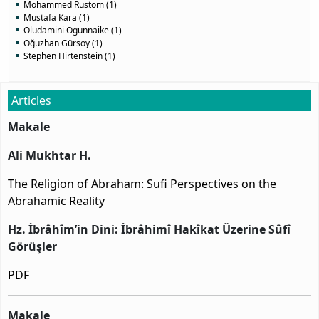
Mohammed Rustom (1)
Mustafa Kara (1)
Oludamini Ogunnaike (1)
Oğuzhan Gürsoy (1)
Stephen Hirtenstein (1)
Articles
Makale
Ali Mukhtar H.
The Religion of Abraham: Sufi Perspectives on the
Abrahamic Reality
Hz. İbrâhîm’in Dini: İbrâhimî Hakîkat Üzerine Sûfî
Görüşler
PDF
Makale