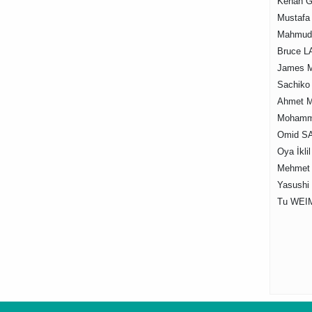
Kenan G
Mustafa
Mahmud E
Bruce L
James M
Sachiko
Ahmet Mu
Mohamme
Omid SA
Oya İkli
Mehmet 
Yasushi
Tu WEIMI