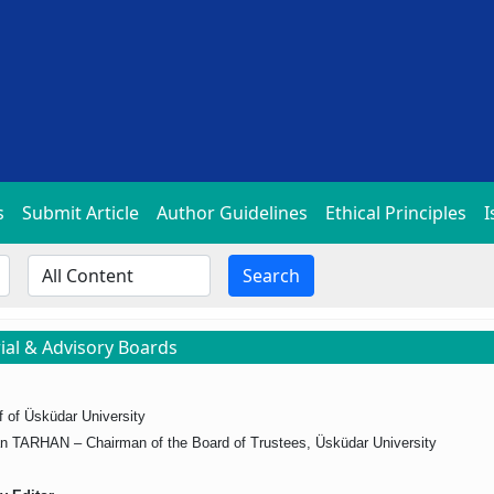
s
Submit Article
Author Guidelines
Ethical Principles
I
Search
rial & Advisory Boards
f of Üsküdar University
n TARHAN – Chairman of the Board of Trustees, Üsküdar University