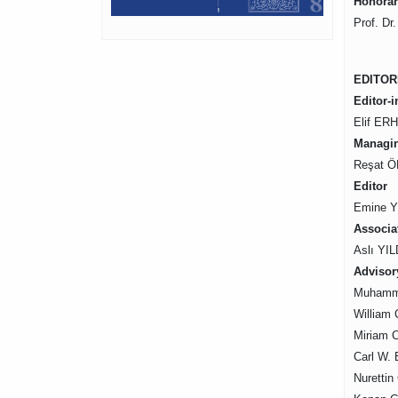
Honorar
Prof. Dr
EDITOR
Editor-i
Elif ERH
Managin
Reşat ÖN
Editor
Emine Y
Associa
Aslı YIL
Advisor
Muhamme
William 
Miriam 
Carl W. 
Nurettin