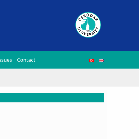
ssues
Contact