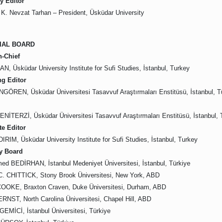
y Editor
. K. Nevzat Tarhan – President, Üsküdar University
IAL BOARD
n-Chief
AN, Üsküdar University Institute for Sufi Studies, İstanbul, Turkey
g Editor
GÖREN, Üsküdar Üniversitesi Tasavvuf Araştırmaları Enstitüsü, İstanbul, T
ENİTERZİ,
Üsküdar Üniversitesi Tasavvuf Araştırmaları Enstitüsü, İstanbul, 
te Editor
DIRIM, Üsküdar University Institute for Sufi Studies, İstanbul, Turkey
y Board
d BEDİRHAN, İstanbul Medeniyet Üniversitesi, İstanbul, Türkiye
C. CHITTICK, Stony Brook Üniversitesi, New York, ABD
COOKE, Braxton Craven, Duke Üniversitesi, Durham, ABD
ERNST, North Carolina Üniversitesi, Chapel Hill, ABD
 GEMİCİ, İstanbul Üniversitesi, Türkiye