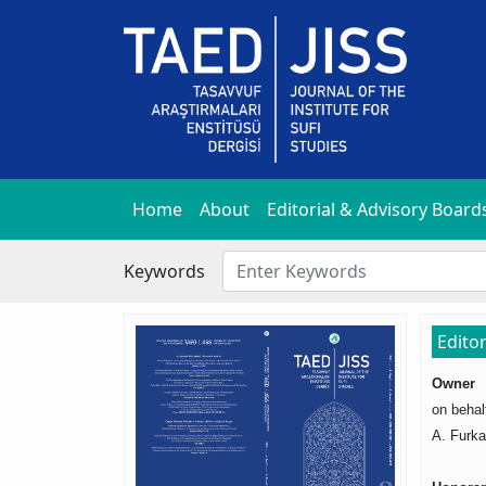
Home
About
Editorial & Advisory Board
Keywords
Edito
Owner
on behal
A. Furka